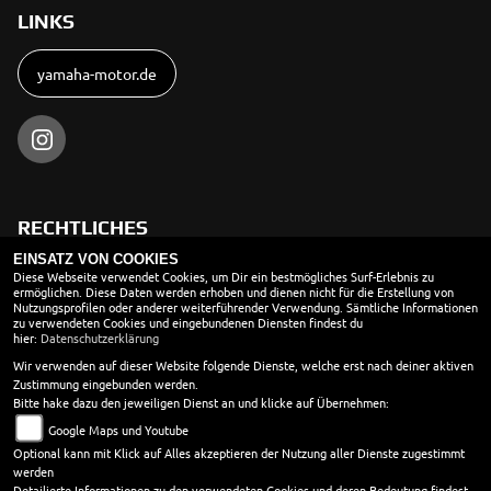
LINKS
yamaha-motor.de
RECHTLICHES
EINSATZ VON COOKIES
AGB
Diese Webseite verwendet Cookies, um Dir ein bestmögliches Surf-Erlebnis zu
ermöglichen. Diese Daten werden erhoben und dienen nicht für die Erstellung von
Nutzungsprofilen oder anderer weiterführender Verwendung. Sämtliche Informationen
Impressum
zu verwendeten Cookies und eingebundenen Diensten findest du
hier:
Datenschutzerklärung
Datenschutz
Wir verwenden auf dieser Website folgende Dienste, welche erst nach deiner aktiven
Disclaimer
Zustimmung eingebunden werden.
Bitte hake dazu den jeweiligen Dienst an und klicke auf Übernehmen:
Barrierefreiheit
Google Maps und Youtube
Optional kann mit Klick auf Alles akzeptieren der Nutzung aller Dienste zugestimmt
Batteriegesetz
werden
Altölverordnung
Detailierte Informationen zu den verwendeten Cookies und deren Bedeutung findest