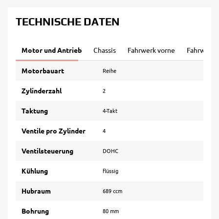
TECHNISCHE DATEN
Motor und Antrieb
Chassis
Fahrwerk vorne
Fahrwerk 
Motorbauart
Reihe
Zylinderzahl
2
Taktung
4-Takt
Ventile pro Zylinder
4
Ventilsteuerung
DOHC
Kühlung
flüssig
Hubraum
689 ccm
Bohrung
80 mm