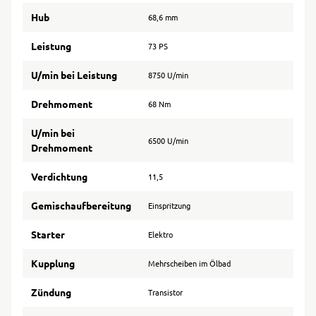
Hub
68,6 mm
Leistung
73 PS
U/min bei Leistung
8750 U/min
Drehmoment
68 Nm
U/min bei
6500 U/min
Drehmoment
Verdichtung
11,5
Gemischaufbereitung
Einspritzung
Starter
Elektro
Kupplung
Mehrscheiben im Ölbad
Zündung
Transistor