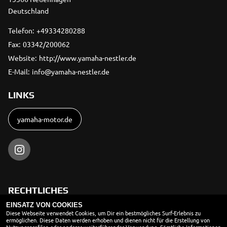
Deutschland
Telefon:
+49334280288
Fax:
03342/200062
Website:
http://www.yamaha-nestler.de
E-Mail:
info@yamaha-nestler.de
LINKS
yamaha-motor.de
RECHTLICHES
EINSATZ VON COOKIES
AGB
Diese Webseite verwendet Cookies, um Dir ein bestmögliches Surf-Erlebnis zu
ermöglichen. Diese Daten werden erhoben und dienen nicht für die Erstellung von