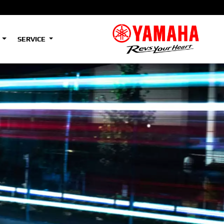
S
SERVICE
A2
e
Tenere
700
)
(Low)
35kW
A2
e
Tenere
700
Rally
35kW