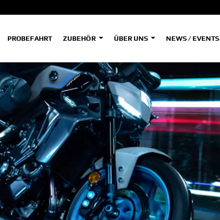
PROBEFAHRT
ZUBEHÖR
ÜBER UNS
NEWS / EVENT
ADVENTURE
A
A
HYPER NAKED
SPORT HERITAGE
Tenere
Tener
700
700
(Low
SPORT TOURING
SUPERSPORT
A2
A
Tenere
Tener
700
700
35kW
Rally
A
A1